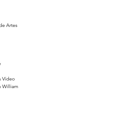
de Artes
e
& Vídeo
n William