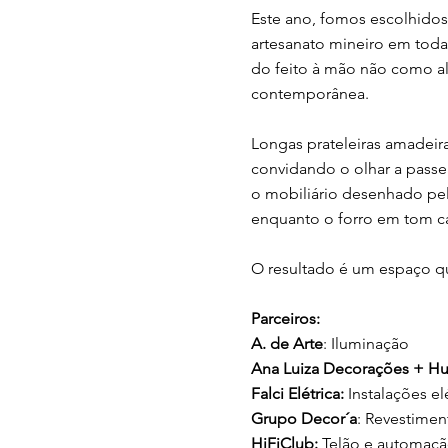
Este ano, fomos escolhidos
artesanato mineiro em toda 
do feito à mão não como al
contemporânea.
Longas prateleiras amadeir
convidando o olhar a passea
o mobiliário desenhado pel
enquanto o forro em tom c
O resultado é um espaço qu
Parceiros:
A. de Arte
: Iluminação
Ana Luiza Decorações + Hu
Falci Elétrica:
Instalações el
Grupo Decor´a
: Revestimen
HiFiClub:
Telão e automaç