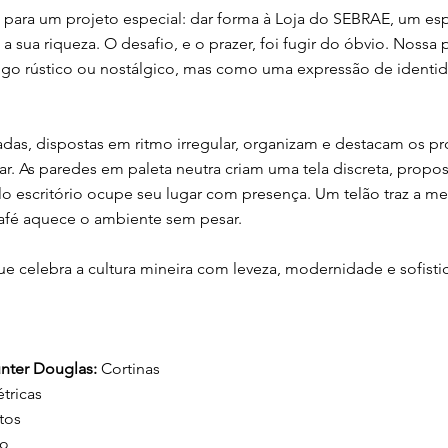
 para um projeto especial: dar forma à Loja do SEBRAE, um e
a sua riqueza. O desafio, e o prazer, foi fugir do óbvio. Nossa 
go rústico ou nostálgico, mas como uma expressão de identid
adas, dispostas em ritmo irregular, organizam e destacam os 
r. As paredes em paleta neutra criam uma tela discreta, propo
o escritório ocupe seu lugar com presença. Um telão traz a me
afé aquece o ambiente sem pesar.
e celebra a cultura mineira com leveza, modernidade e sofisti
nter Douglas:
Cortinas
étricas
tos
ão