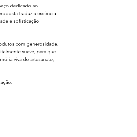
spaço dedicado ao
proposta traduz a essência
ade e sofisticação
produtos com generosidade,
sitalmente suave, para que
mória viva do artesanato,
cação.