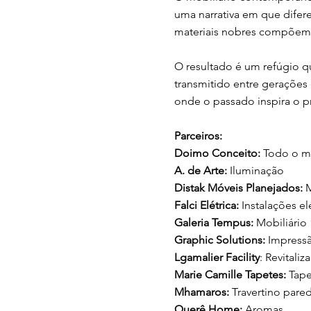
uma narrativa em que difer
materiais nobres compõem 
O resultado é um refúgio q
transmitido entre gerações e
onde o passado inspira o p
Parceiros:
Doimo Conceito:
Todo o m
A. de Arte:
Iluminação
Distak Móveis Planejados:
M
Falci Elétrica:
Instalações el
Galeria Tempus:
Mobiliário
Graphic Solutions:
Impressã
Lgamalier Facility
: Revitali
Marie Camille Tapetes:
Tape
Mhamaros:
Travertino pare
Querê Home:
Aromas