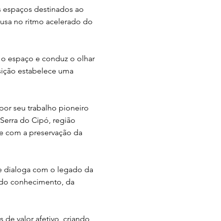
os espaços destinados ao
ausa no ritmo acelerado do
e o espaço e conduz o olhar
sição estabelece uma
por seu trabalho pioneiro
Serra do Cipó, região
te com a preservação da
te dialoga com o legado da
 do conhecimento, da
de valor afetivo, criando