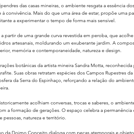
alpendres das casas mineiras, o ambiente resgata a essência d
 à convivência. Mais do que uma área de estar, propõe uma p
sitante a experimentar o tempo de forma mais sensível.
e a partir de uma grande curva revestida em peroba, que acolh
vidros artesanais, moldurando um exuberante jardim. A compo
xterior, memória e contemporaneidade, natureza e design.
rações botânicas da artista mineira Sandra Motta, reconhecida 
fite. Suas obras retratam espécies dos Campos Rupestres da 
iosfera da Serra do Espinhaço, reforçando a relação do ambien
eira.
storicamente acolhiam conversas, trocas e saberes, o ambien
e com a formação de gerações. O espaço celebra a permanência
 pessoas, natureza e território.
o da Doimo Conceito dialoga com peças atemporais e objetos 