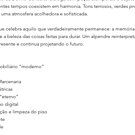
entes tempos coexistem em harmonia. Tons terrosos, verdes pro
uma atmosfera acolhedora e sofisticada.
ue celebra aquilo que verdadeiramente permanece: a memória, 
 a beleza das coisas feitas para durar. Um alpendre reinterpret
resente e continua projetando o futuro.
obiliário “moderno”
arcenaria
étricas
 “eterno”
o digital
zação e limpeza do piso
te
de