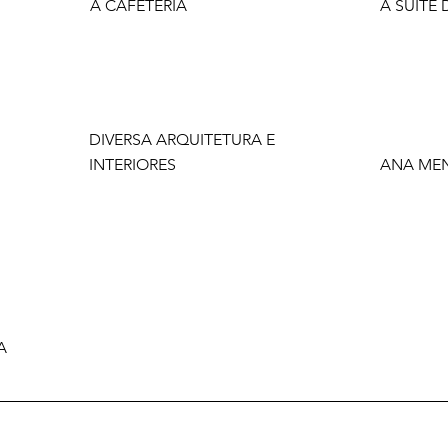
A CAFETERIA
A SUÍTE 
DIVERSA ARQUITETURA E
INTERIORES
ANA ME
A