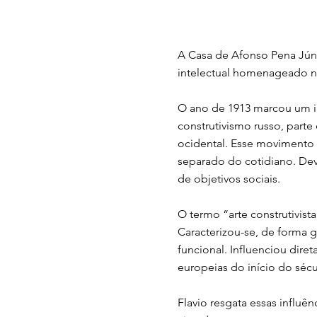
A Casa de Afonso Pena Júnio
intelectual homenageado n
O ano de 1913 marcou um in
construtivismo russo, part
ocidental. Esse movimento 
separado do cotidiano. Deve
de objetivos sociais.
O termo “arte construtivist
Caracterizou-se, de forma 
funcional. Influenciou dir
europeias do início do séc
Flavio resgata essas influê