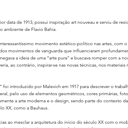
r data de 1913, possui inspiração art nouveau e serviu de resid
o ambiente de Flavio Bahia.
teressantíssimo movimento estético-político nas artes, com 
e dos movimentos de vanguarda que influenciaram profundamente
negava a ideia de uma “arte pura” e buscava romper com a noç
ria, ao contrário, inspirar-se nas novas técnicas, nos materiais
a” foi introduzido por Malevich em 1917 para descrever o trab
geral, pelo uso de elementos geométricos, cores primárias, fo
etamente a arte moderna e o design, sendo parte do contexto da
ulo XX, como a Bauhaus.
ncias ao mesclar a arquitetura do início do século XX com o mo