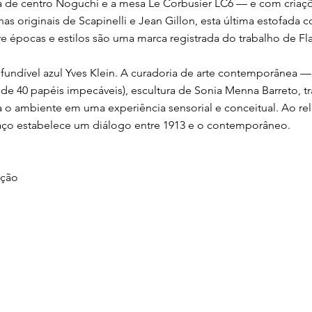
de centro Noguchi e a mesa Le Corbusier LC6 — e com criaçõe
as originais de Scapinelli e Jean Gillon, esta última estofada
tre épocas e estilos são uma marca registrada do trabalho de Fla
onfundível azul Yves Klein. A curadoria de arte contemporânea
de 40 papéis impecáveis), escultura de Sonia Menna Barreto, t
 o ambiente em uma experiência sensorial e conceitual. Ao rel
spaço estabelece um diálogo entre 1913 e o contemporâneo.
ação