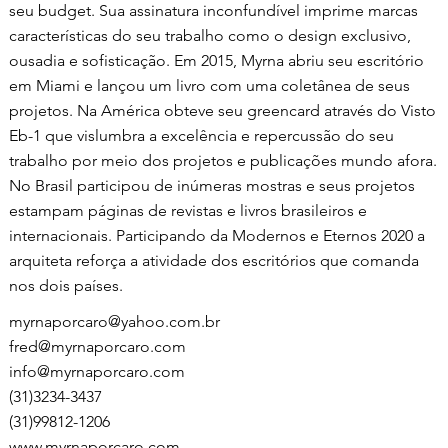
seu budget. Sua assinatura inconfundível imprime marcas
características do seu trabalho como o design exclusivo,
ousadia e sofisticação. Em 2015, Myrna abriu seu escritório
em Miami e lançou um livro com uma coletânea de seus
projetos. Na América obteve seu greencard através do Visto
Eb-1 que vislumbra a excelência e repercussão do seu
trabalho por meio dos projetos e publicações mundo afora.
No Brasil participou de inúmeras mostras e seus projetos
estampam páginas de revistas e livros brasileiros e
internacionais. Participando da Modernos e Eternos 2020 a
arquiteta reforça a atividade dos escritórios que comanda
nos dois países.
myrnaporcaro@yahoo.com.br
fred@myrnaporcaro.com
info@myrnaporcaro.com
(31)3234-3437
(31)99812-1206
www.myrnaporcaro.com