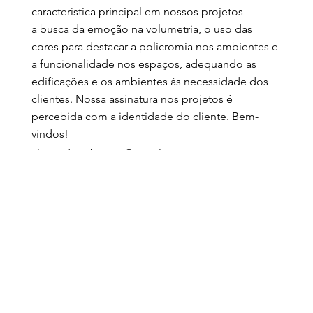
característica principal em nossos projetos
a busca da emoção na volumetria, o uso das
cores para destacar a policromia nos ambientes e
a funcionalidade nos espaços, adequando as
edificações e os ambientes às necessidade dos
clientes. Nossa assinatura nos projetos é
percebida com a identidade do cliente. Bem-
vindos!
alexandrembianco@gmail.com
(21) 97007-6831
@biancoarquiteturaedesign
@biancopaisagismo
Anterior
Próximo
Facebook