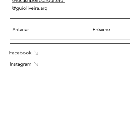
@lucasribeiro.arquiteto
@guioliveira.arq
Anterior
Próximo
Facebook
Instagram