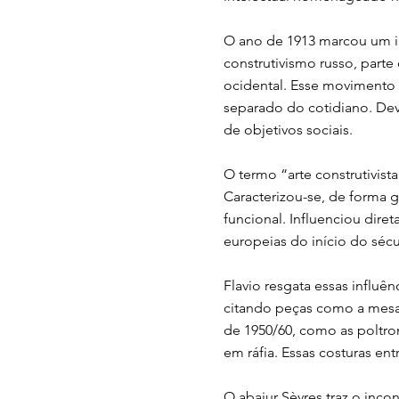
O ano de 1913 marcou um in
construtivismo russo, part
ocidental. Esse movimento 
separado do cotidiano. Deve
de objetivos sociais.
O termo “arte construtivist
Caracterizou-se, de forma 
funcional. Influenciou dir
europeias do início do séc
Flavio resgata essas influê
citando peças como a mesa 
de 1950/60, como as poltron
em ráfia. Essas costuras en
O abajur Sèvres traz o inc