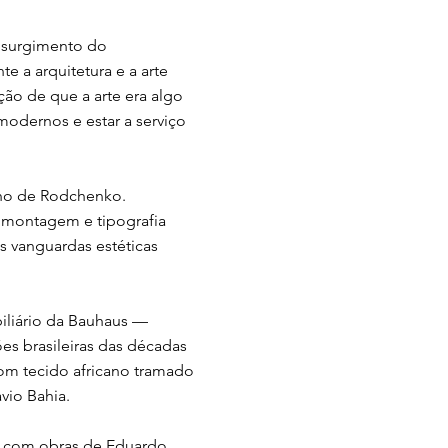
o surgimento do
 a arquitetura e a arte
ão de que a arte era algo
 modernos e estar a serviço
alho de Rodchenko.
tomontagem e tipografia
s vanguardas estéticas
biliário da Bauhaus —
s brasileiras das décadas
 com tecido africano tramado
vio Bahia.
 — com obras de Eduardo