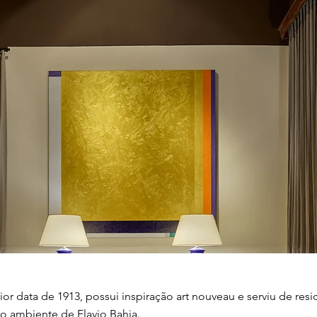
r data de 1913, possui inspiração art nouveau e serviu de resid
o ambiente de Flavio Bahia.