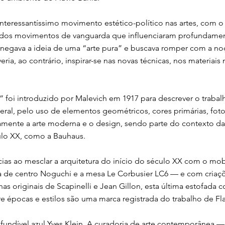
teressantíssimo movimento estético-político nas artes, com 
e dos movimentos de vanguarda que influenciaram profundamente
negava a ideia de uma “arte pura” e buscava romper com a noç
ria, ao contrário, inspirar-se nas novas técnicas, nos materiais
a” foi introduzido por Malevich em 1917 para descrever o trab
geral, pelo uso de elementos geométricos, cores primárias, fo
etamente a arte moderna e o design, sendo parte do contexto da
ulo XX, como a Bauhaus.
ncias ao mesclar a arquitetura do início do século XX com o mo
de centro Noguchi e a mesa Le Corbusier LC6 — e com criaçõe
as originais de Scapinelli e Jean Gillon, esta última estofada
tre épocas e estilos são uma marca registrada do trabalho de Fla
onfundível azul Yves Klein. A curadoria de arte contemporânea