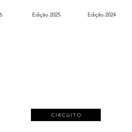
6
Edição 2025
Edição 2024
C I R C U I T O