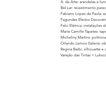
A. de Arte: arandelas e lum
Bel Lar: revestimento pared
Fabiano Lopes de Paula: a
Fagundes Efeitos Decorativ
Falci Elétrica: instalações e
Marie Camille Tapetes: tap
Micheliny Martins: poltrona
Orlando Lemos Galeria: ob
Regina Barbi: silhouette e
Varejão das Tintas + Luksco