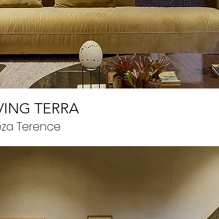
VING TERRA
eza Terence