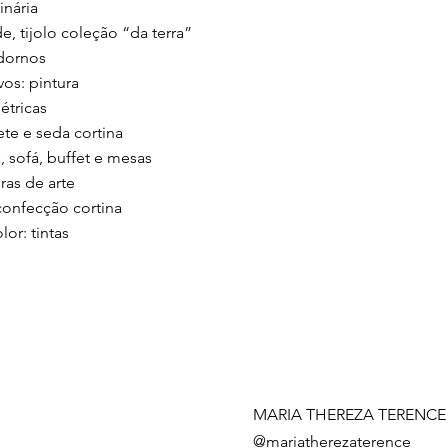
inária
e, tijolo coleção “da terra”
dornos
os: pintura
létricas
ete e seda cortina
, sofá, buffet e mesas
ras de arte
 confecção cortina
lor: tintas
MARIA THEREZA TERENCE
@mariatherezaterence