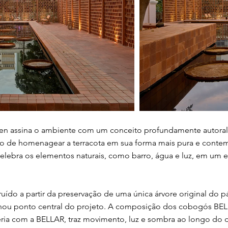
en assina o ambiente com um conceito profundamente autoral e
ejo de homenagear a terracota em sua forma mais pura e cont
elebra os elementos naturais, como barro, água e luz, em um e
uído a partir da preservação de uma única árvore original do p
nou ponto central do projeto. A composição dos cobogós BEL
eria com a BELLAR, traz movimento, luz e sombra ao longo do 