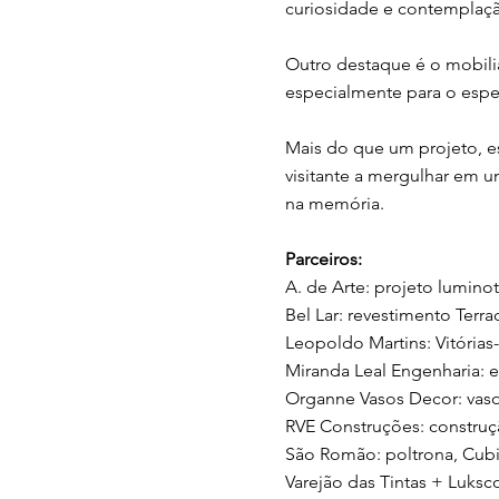
curiosidade e contemplaç
Outro destaque é o mobiliá
especialmente para o espel
Mais do que um projeto, e
visitante a mergulhar em 
na memória.
Parceiros:
A. de Arte: projeto lumino
Bel Lar: revestimento Terr
Leopoldo Martins: Vitórias-
Miranda Leal Engenharia: 
Organne Vasos Decor: vaso
RVE Construções: construç
São Romão: poltrona, Cub
Varejão das Tintas + Luksco