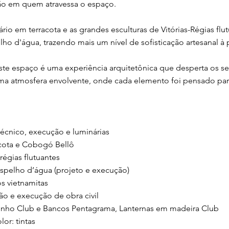
ão em quem atravessa o espaço.
rio em terracota e as grandes esculturas de Vitórias-Régias flu
ho d'água, trazendo mais um nível de sofisticação artesanal à 
ste espaço é uma experiência arquitetônica que desperta os se
uma atmosfera envolvente, onde cada elemento foi pensado p
técnico, execução e luminárias
acota e Cobogó Bellô
régias flutuantes
espelho d’água (projeto e execução)
s vietnamitas
ão e execução de obra civil
inho Club e Bancos Pentagrama, Lanternas em madeira Club
lor: tintas