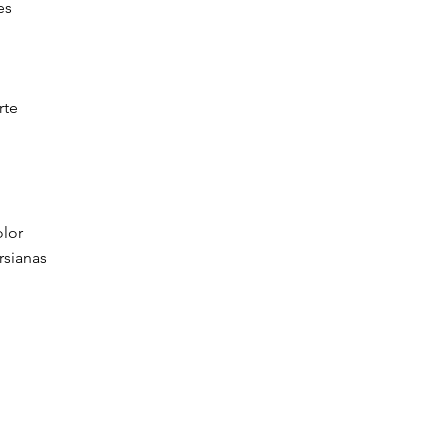
es
rte
olor
rsianas