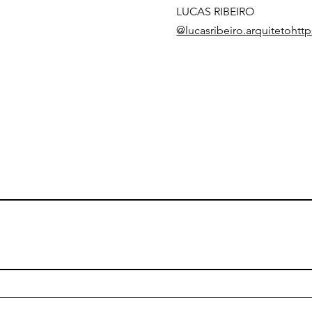
LUCAS RIBEIRO
@lucasribeiro.arquiteto
http