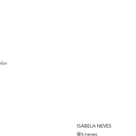
olor
ISABELA NEVES
@it.neves