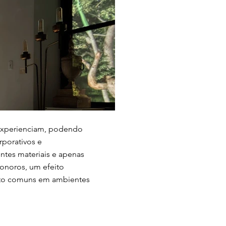
 experienciam, podendo
rporativos e
entes materiais e apenas
sonoros, um efeito
uito comuns em ambientes