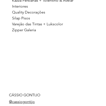
Kazza Persianas + Tolentino & Avelar
Interiores
Quality Decorações
Silap Pisos
Varejão das Tintas + Lukscolor
Zipper Galeria
CÁSSIO GONTIJO
@cassiogontijo