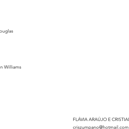
Douglas
in Williams
FLÁVIA ARAÚJO E CRIST
criszumpano@hotmail.com