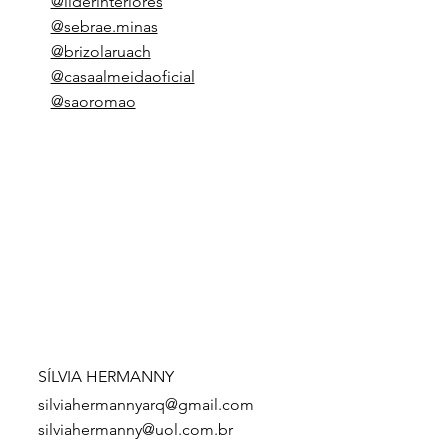
@liderinteriores
@sebrae.minas
@brizolaruach
@casaalmeidaoficial
@saoromao
SÍLVIA HERMANNY
silviahermannyarq@gmail.com
silviahermanny@uol.com.br