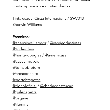
contemporâneo e muitas plantas.
Tinta usada: Cinza Internacional/ SW7043 –
Sherwin Williams
Parceiros:
@sherwinwilliamsbr
/
@varejaodastintas
@todeschini
@hunterdouglas
/
@amemcasa
@casualmoveis
@tomsobretom
@arcaconceito
@bottehtapetes
@docoloficial
/
@abcdaconstrucao
@galeriapetra
@organe
@iluminar