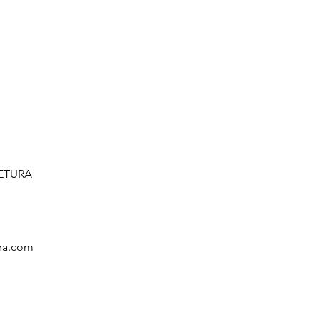
ETURA
m
ura.com