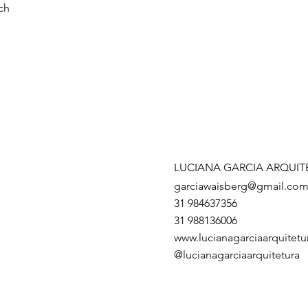
ch
LUCIANA GARCIA ARQUIT
garciawaisberg@gmail.co
31 984637356
31 988136006
www.lucianagarciaarquitet
@lucianagarciaarquitetura