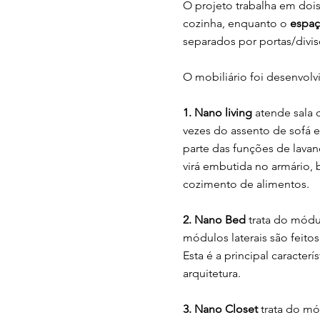
O projeto trabalha em doi
cozinha, enquanto o
espaç
separados por portas/divi
O mobiliário foi desenvolv
1. Nano living
atende sala 
vezes do assento de sofá e
parte das funções de lavan
virá embutida no armário
cozimento de alimentos.
2. Nano Bed
trata do módu
módulos laterais são feitos
Esta é a principal caracter
arquitetura.
3. Nano Closet
trata do m