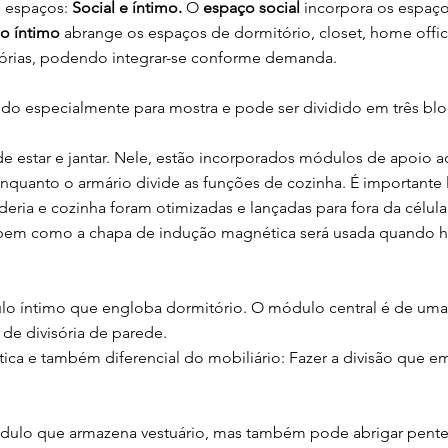
s espaços:
Social e íntimo.
O
espaço social
incorpora os espaços 
o íntimo
abrange os espaços de dormitório, closet, home offi
sórias, podendo integrar-se conforme demanda.
ido especialmente para mostra e pode ser dividido em três blo
de estar e jantar. Nele, estão incorporados módulos de apoio 
nquanto o armário divide as funções de cozinha. É importante 
deria e cozinha foram otimizadas e lançadas para fora da célula
, bem como a chapa de indução magnética será usada quando 
lo íntimo que engloba dormitório. O módulo central é de um
 de divisória de parede.
ística e também diferencial do mobiliário: Fazer a divisão que em
ódulo que armazena vestuário, mas também pode abrigar pente