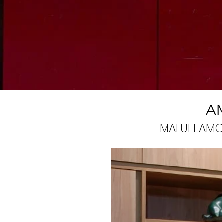
A
MALUH AMO