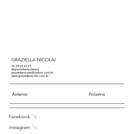
GRAZIELLA NICOLAI
31 2516-4217
@graziellanicolaiarq
graziellanicolai@yahoo.com.br
www.graziellanicolai.com.br
Anterior
Próximo
Facebook
Instagram